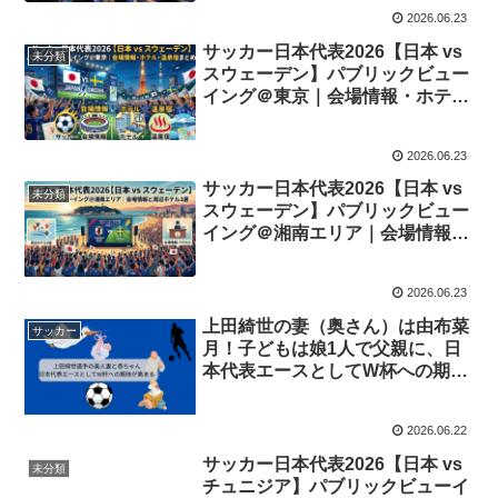
2026.06.23
サッカー日本代表2026【日本 vs
未分類
スウェーデン】パブリックビュー
イング＠東京｜会場情報・ホテ
ル・温泉宿まとめ
2026.06.23
サッカー日本代表2026【日本 vs
未分類
スウェーデン】パブリックビュー
イング＠湘南エリア｜会場情報と
周辺ホテル3選
2026.06.23
上田綺世の妻（奥さん）は由布菜
サッカー
月！子どもは娘1人で父親に、日
本代表エースとしてW杯への期待
が高まる
2026.06.22
サッカー日本代表2026【日本 vs
未分類
チュニジア】パブリックビューイ