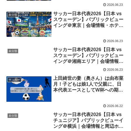
2026.06.23
サッカー日本代表2026【日本 vs
未分類
スウェーデン】パブリックビュー
イング＠東京｜会場情報・ホテ
ル・温泉宿まとめ
2026.06.23
サッカー日本代表2026【日本 vs
未分類
スウェーデン】パブリックビュー
イング＠湘南エリア｜会場情報と
周辺ホテル3選
2026.06.23
上田綺世の妻（奥さん）は由布菜
サッカー
月！子どもは娘1人で父親に、日
本代表エースとしてW杯への期待
が高まる
2026.06.22
サッカー日本代表2026【日本 vs
未分類
チュニジア】パブリックビューイ
ング＠横浜｜会場情報と周辺ホテ