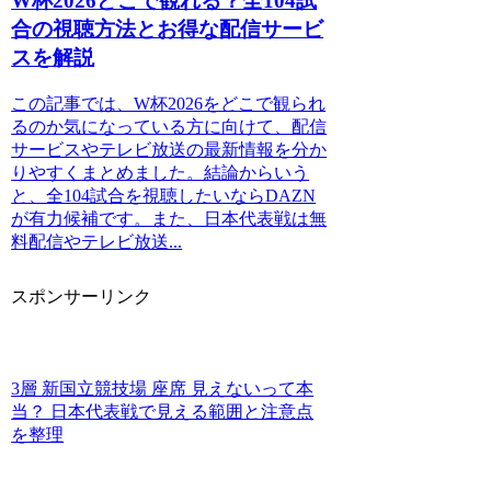
W杯2026どこで観れる？全104試
合の視聴方法とお得な配信サービ
スを解説
この記事では、W杯2026をどこで観られ
るのか気になっている方に向けて、配信
サービスやテレビ放送の最新情報を分か
りやすくまとめました。結論からいう
と、全104試合を視聴したいならDAZN
が有力候補です。また、日本代表戦は無
料配信やテレビ放送...
スポンサーリンク
3層 新国立競技場 座席 見えないって本
当？ 日本代表戦で見える範囲と注意点
を整理