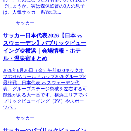
でしょうか。実は森保監督の3人の息子
は、人気サッカー系YouTu...
サッカー
サッカー日本代表2026【日本 vs
スウェーデン】パブリックビュー
イング＠横浜｜会場情報・ホテ
ル・温泉宿まとめ
2026年6月26日（金）午前8:00キックオ
フのFIFAワールドカップ2026グループF
最終戦、日本代表 vs スウェーデン代
表。グループステージ突破を左右する可
能性がある大一番です。横浜エリアでパ
ブリックビューイング（PV）やスポー
ツバ...
サッカー
サッカーのパブリックビューイン