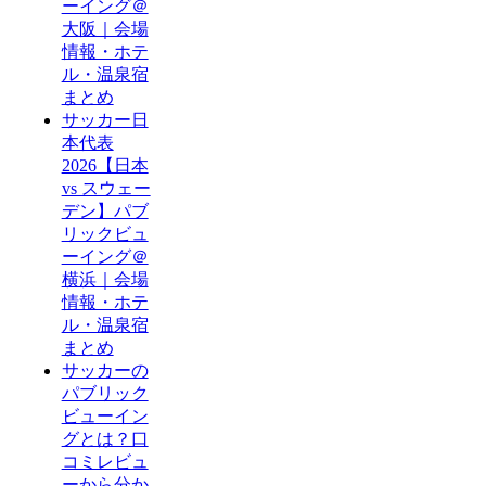
ーイング＠
大阪｜会場
情報・ホテ
ル・温泉宿
まとめ
サッカー日
本代表
2026【日本
vs スウェー
デン】パブ
リックビュ
ーイング＠
横浜｜会場
情報・ホテ
ル・温泉宿
まとめ
サッカーの
パブリック
ビューイン
グとは？口
コミレビュ
ーから分か