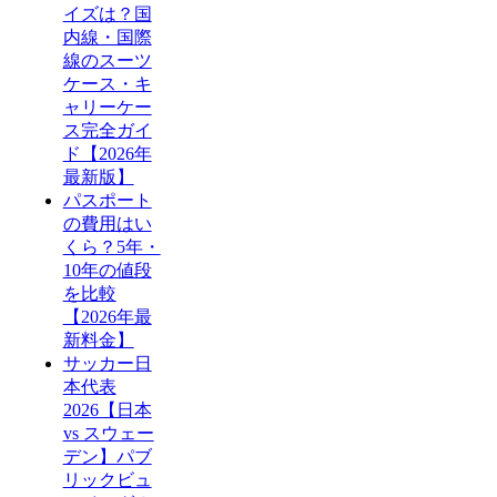
イズは？国
内線・国際
線のスーツ
ケース・キ
ャリーケー
ス完全ガイ
ド【2026年
最新版】
パスポート
の費用はい
くら？5年・
10年の値段
を比較
【2026年最
新料金】
サッカー日
本代表
2026【日本
vs スウェー
デン】パブ
リックビュ