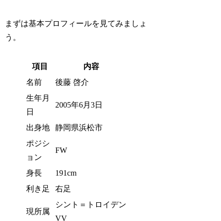
まずは基本プロフィールを見てみましょ
う。
項目
内容
名前
後藤 啓介
生年月
2005年6月3日
日
出身地
静岡県浜松市
ポジシ
FW
ョン
身長
191cm
利き足
右足
シント＝トロイデン
現所属
VV