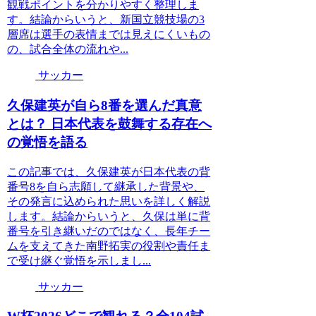
観戦ポイントを分かりやすく整理しま
す。結論からいうと、新国立競技場の3
層席は選手の表情までは見えにくいもの
の、試合全体の流れや...
サッカー
久保建英が自ら8番を選んだ真意
とは？ 日本代表を鼓舞する存在へ
の覚悟を語る
この記事では、久保建英が日本代表の背
番号8を自ら志願して継承した背景や、
その発言に込められた思いを詳しく解説
します。結論からいうと、久保は単に背
番号を引き継いだのではなく、長年チー
ムを支えてきた南野拓実の役割や責任ま
で受け継ぐ覚悟を示しまし...
サッカー