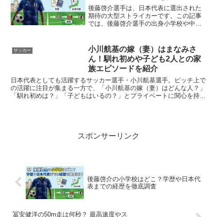
後藤啓介選手は、日本代表に選出された
期待の大型ストライカーです。この記事
では、後藤啓介選手の出身小学校や中学
校、高校時代の活躍、日本代表までの歩
みを詳しく紹介します。後藤啓介のプロ
フィールまずは基本プロフィールを見て
小川航基の嫁（妻）はまなみさ
サッカー
みましょう。項目内容名前...
ん！馴れ初めや子ども2人との家
族エピソードを紹介
日本代表としても活躍するサッカー選手・小川航基選手。ピッチ上で
の活躍に注目が集まる一方で、「小川航基の嫁（妻）はどんな人？」
「馴れ初めは？」「子どもはいるの？」とプライベートに関心を持つ
人も増えています。結論からいうと、小川航基選手の妻はま...
スポンサーリンク
後藤啓介の小学校はどこ？学歴や日本代
表までの経歴を徹底調査
冨安健洋の50m走は何秒？ 最高速度やス