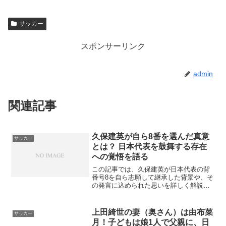
サッカー
スポンサーリンク
admin
関連記事
久保建英が自ら8番を選んだ真意
サッカー
とは？ 日本代表を鼓舞する存在
への覚悟を語る
この記事では、久保建英が日本代表の背
番号8を自ら志願して継承した背景や、そ
の発言に込められた思いを詳しく解説し
ます。結論からいうと、久保は単に背番
号を引き継いだのではなく、長年チーム
を支えてきた南野拓実の役割や責任まで
上田綺世の妻（奥さん）は由布菜
サッカー
受け継ぐ覚悟を示しまし...
月！子どもは娘1人で父親に、日