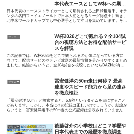
本代表エースとしてW杯への期待
が高まる
日本代表のエースストライカーとして期待される上田綺世選手。オラ
ンダの名門フェイエノールトで日本人初となるリーグ得点王に輝き、
北中米ワールドカップでも中心選手として注目を集めています。そん
な上田選手について、妻（奥さん）は誰？子どもはいる？歯...
W杯2026どこで観れる？全104試
サッカー
合の視聴方法とお得な配信サービ
スを解説
この記事では、W杯2026をどこで観られるのか気になっている方に
向けて、配信サービスやテレビ放送の最新情報を分かりやすくまとめ
ました。結論からいうと、全104試合を視聴したいならDAZNが有力
候補です。また、日本代表戦は無料配信やテレビ放送...
冨安健洋の50m走は何秒？ 最高
サッカー
速度やスピード能力から足の速さ
を徹底検証
「冨安健洋 50m」と検索すると、5.9秒というタイムを目にすること
があります。しかし、本当にその記録は正しいのでしょうか。結論か
らいうと、冨安健洋選手の50m走の公式記録は公表されていません。
ただし、試合中の最高速度やプレー内容を見ると、...
後藤啓介の小学校はどこ？学歴や
サッカー
日本代表までの経歴を徹底調査