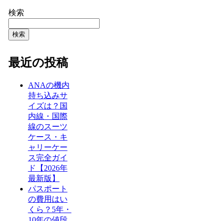
検索
検索
最近の投稿
ANAの機内
持ち込みサ
イズは？国
内線・国際
線のスーツ
ケース・キ
ャリーケー
ス完全ガイ
ド【2026年
最新版】
パスポート
の費用はい
くら？5年・
10年の値段