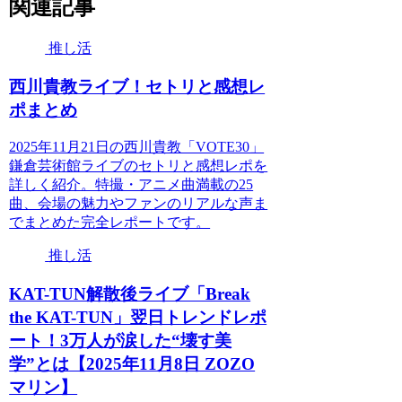
関連記事
推し活
西川貴教ライブ！セトリと感想レ
ポまとめ
2025年11月21日の西川貴教「VOTE30」
鎌倉芸術館ライブのセトリと感想レポを
詳しく紹介。特撮・アニメ曲満載の25
曲、会場の魅力やファンのリアルな声ま
でまとめた完全レポートです。
推し活
KAT-TUN解散後ライブ「Break
the KAT-TUN」翌日トレンドレポ
ート！3万人が涙した“壊す美
学”とは【2025年11月8日 ZOZO
マリン】