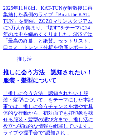
2025年11月8日、KAT-TUNが解散後に再
集結した異例のライブ「Break the KAT-
TUN」を開催。ZOZOマリンスタジアム
に3万人が集まり、“壊す”をテーマに24
年の歴史を締めくくりました。SNSでは
「最高の終幕」と絶賛。セットリスト、
口コミ、トレンド分析を徹底レポート。
推し活
推しに会う方法 認知されたい！
服装・髪型について
「推しに会う方法 認知されたい！服
装・髪型について」をテーマにした本記
事では、推しに会うチャンスを増やす具
体的な行動から、初対面でも好印象を残
せる服装・髪型の選び方まで、推し活に
役立つ実践的な情報を網羅しています。
ライブや握手会で“認知され...