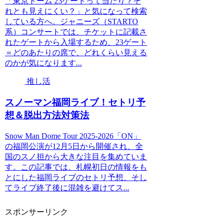
「東京ドーム 23ゲートって当たり？そ
れとも見えにくい？」と気になって検索
している方へ。ジャニーズ（STARTO
系）コンサートでは、チケットに記載さ
れたゲートから入場するため、23ゲート
＝どのあたりの席で、どれくらい見える
のかが気になります...
推し活
スノーマン福岡ライブ！セトリ予
想＆脱出方法対策法
Snow Man Dome Tour 2025-2026「ON」
の福岡公演が12月5日から開催され、全
国のスノ担から大きな注目を集めていま
す。この記事では、札幌初日の情報をも
とにした福岡ライブのセトリ予想、そし
てライブ終了後に混雑を避けてス...
スポンサーリンク