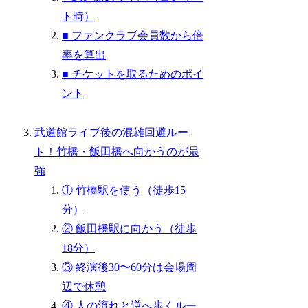
ト時）
■ ファンクラブ会員数から倍
率を算出
■ チケットを取るためのポイ
ント
武道館ライブ後の混雑回避ルー
ト！竹橋・飯田橋へ向かうのが最
強
① 竹橋駅を使う（徒歩15
分）
② 飯田橋駅に向かう（徒歩
18分）
③ 終演後30〜60分は会場周
辺で休憩
④ 人の流れと逆へ歩くルー