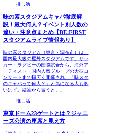
推し活
味の素スタジアムキャパ徹底解
説！最大何人？イベント別人数の
違い・注意点まとめ【BE:FIRST
スタジアムライブ情報あり】
味の素スタジアム（東京・調布市）は、
国内最大級の屋外スタジアムです。サッ
カー・ラグビーの国際試合から、海外ア
ーティスト・国内人気グループの大型コ
ンサートまで幅広く開催され、「味スタ
のキャパって何人？」と気になる人も多
いはず。結論から言うと、...
推し活
東京ドーム23ゲートとは？ジャニ
ーズ公演の座席と見え方