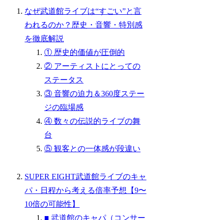
なぜ武道館ライブは“すごい”と言
われるのか？歴史・音響・特別感
を徹底解説
① 歴史的価値が圧倒的
② アーティストにとっての
ステータス
③ 音響の迫力＆360度ステー
ジの臨場感
④ 数々の伝説的ライブの舞
台
⑤ 観客との一体感が段違い
SUPER EIGHT武道館ライブのキャ
パ・日程から考える倍率予想【9〜
10倍の可能性】
■ 武道館のキャパ（コンサー