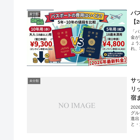
パ
未分類
【
「パ
金が
ょう
れ、
サ
未分類
リ
宿
20
グル
進出
と・