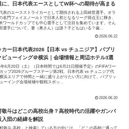
親に、日本代表エースとしてW杯への期待が高まる
代表のエースストライカーとして期待される上田綺世選手。オラ
の名門フェイエノールトで日本人初となるリーグ得点王に輝き、
米ワールドカップでも中心選手として注目を集めています。そん
田選手について、妻（奥さん）は誰？子どもはいる？歯...
2026.06.22
ッカー日本代表2026【日本 vs チュニジア】パブリ
クビューイング＠横浜｜会場情報と周辺ホテル3選
26年6月20日（土）（日本時間では6月21日開催予定）のFIFAワー
カップ2026グループステージ第2戦、日本代表 vs チュニジア代
横浜エリアで仲間と一緒に盛り上がりたい方に向けて、パブリッ
ューイング会場候補や観戦スポッ...
2026.06.20
村敬斗はどこの高校出身？高校時代の活躍やガンバ
阪入団の経緯を解説
村敬斗 高校」と検索している方の中には、「どこの高校に通って