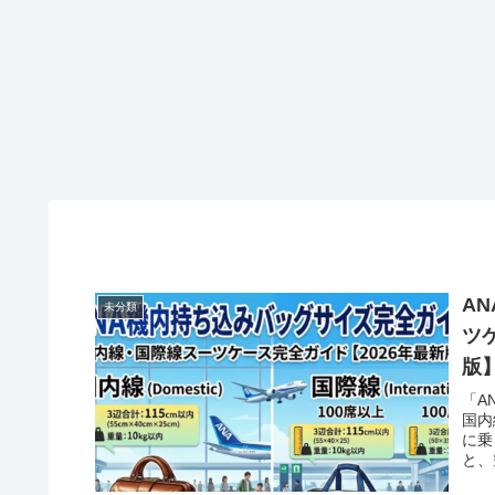
A
未分類
ツ
版
「A
国内
に乗
と、