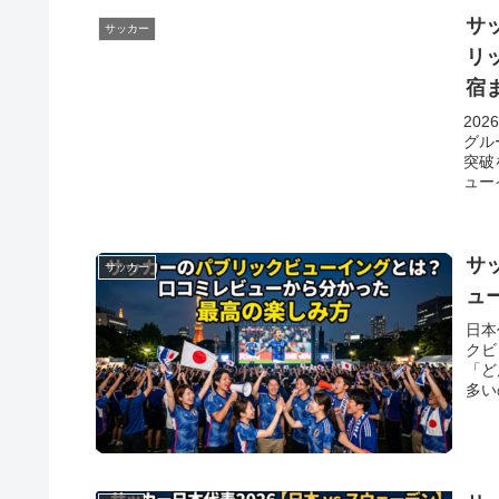
サ
サッカー
リ
宿
20
グル
突破
ュー
サ
サッカー
ュ
日本
クビ
「ど
多い