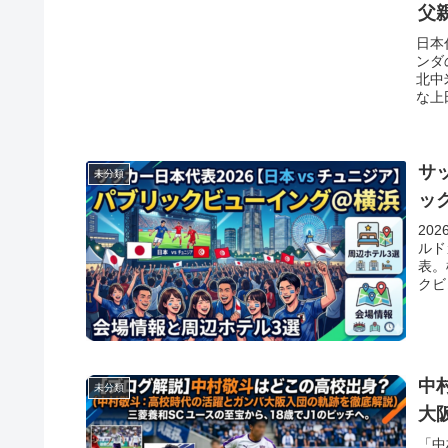
父
日本
ンダ
北中
な上
サ
未分類
ッ
20
ルド
表。
クビ
中
未分類
大
「中