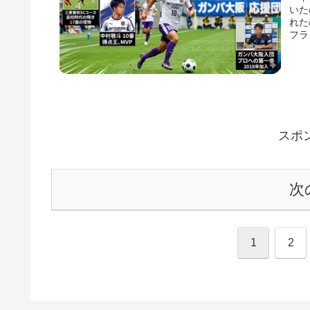
いた
れた
フラ
スポ
次
1
2