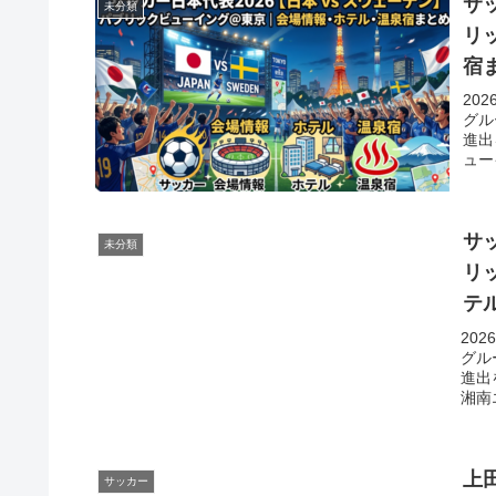
サ
未分類
リ
宿
20
グル
進出
ュー
サ
未分類
リ
テ
20
グル
進出
湘南
上
サッカー