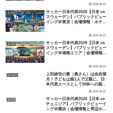
2026.06.23
サッカー日本代表2026【日本 vs
未分類
スウェーデン】パブリックビュー
イング＠東京｜会場情報・ホテ
ル・温泉宿まとめ
2026.06.23
サッカー日本代表2026【日本 vs
未分類
スウェーデン】パブリックビュー
イング＠湘南エリア｜会場情報と
周辺ホテル3選
2026.06.23
上田綺世の妻（奥さん）は由布菜
サッカー
月！子どもは娘1人で父親に、日
本代表エースとしてW杯への期待
が高まる
2026.06.22
サッカー日本代表2026【日本 vs
未分類
チュニジア】パブリックビューイ
ング＠横浜｜会場情報と周辺ホテ